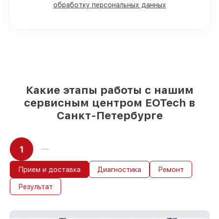
обработку персональных данных
80%
работ с возможностью наблюдения
90%
комплектующих для
голографических прицелов имеются в
наличии или доступны для срочного
заказа
Оригинальные запчасти и
качественные реплики на ваш выбор
–
с учётом всех запросов
85%
работ в течение пары часов, при
Какие этапы работы с нашим
условии, что сервис начался сразу
сервисным центром EOTech в
Санкт-Петербурге
1
Прием и доставка
Диагностика
Ремонт
Результат