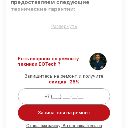
предоставляем следующие
технические гарантии:
Использование оригинальных
Развернуть
запчастей
– для всех видов починки
применяются исключительно
оригинальные детали.
Опытные мастера
– проверенные
специалисты с опытом и сертификацией.
Есть вопросы по ремонту
Соблюдение сроков восстановления
–
техники EOTech ?
обслуживание голографического
прицела XPS2-RF выполняется строго в
Запишитесь на ремонт и получите
оговоренные сроки.
скидку -25%
Гарантийное обслуживание
–
обслуживаем голографических прицелов
всегда со строгим соблюдением
гарантийных обязательств.
Записаться на ремонт
Мы гарантируем:
Отправляя заявку, Вы соглашаетесь на