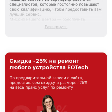
специалистов, которые постоянно повышают
свою квалификацию, чтобы предоставить вам
лучший сервис.
Миссия нашего центра — обеспечить
качественный и доступный ремонт для
Развернуть
каждого пользователя продукции EOTech, вне
зависимости от сложности поломки. Мы
стремимся к тому, чтобы каждый клиент был
удовлетворен скоростью и качеством
предоставляемых услуг. Наша цель — стать
лучшим сервисным центром EOTech в городе
Санкт-Петербурге, постоянно повышая
Скидка -25% на ремонт
уровень доверия и лояльности наших
любого устройства EOTech
клиентов.
По предварительной записи с сайта,
предоставляем скидку в размере -25%
на весь прайс услуг по ремонту
%