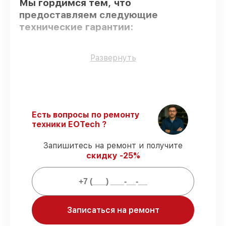
Мы гордимся тем, что
предоставляем следующие
технические гарантии:
Использование оригинальных
Развернуть
запчастей
– для всех видов починки
применяются исключительно
оригинальные детали.
Сертифицированные инженеры
–
проверенные специалисты с опытом и
Есть вопросы по ремонту
сертификацией.
техники EOTech ?
Соблюдение сроков восстановления
–
обслуживание оптического прицела 1-
Запишитесь на ремонт и получите
10x28 FFP выполняется строго в
скидку -25%
оговоренные сроки.
Гарантийное обслуживание
–
предоставляем официальное
гарантийное сопровождение после
восстановления.
Записаться на ремонт
Мы гарантируем: