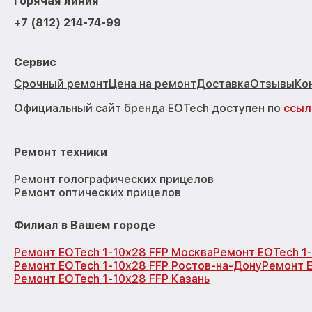
Горячая линия
+7 (812) 214-74-99
Сервис
Срочный ремонт
Цена на ремонт
Доставка
Отзывы
Ко
Официальный сайт бренда EOTech доступен по
ссыл
Ремонт техники
Ремонт голографических прицелов
Ремонт оптических прицелов
Филиал в Вашем городе
Ремонт EOTech 1-10x28 FFP Москва
Ремонт EOTech 1
Ремонт EOTech 1-10x28 FFP Ростов-на-Дону
Ремонт 
Ремонт EOTech 1-10x28 FFP Казань