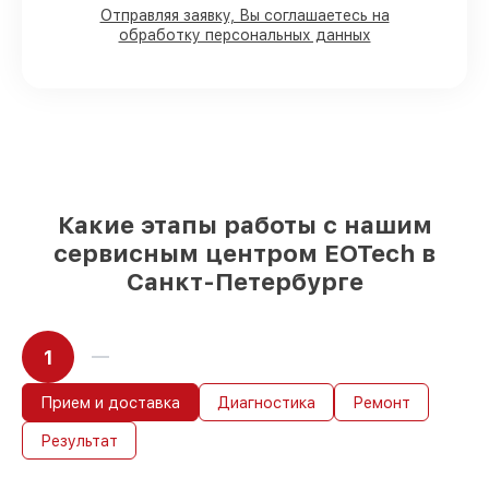
Отправляя заявку, Вы соглашаетесь на
обработку персональных данных
80%
работ под контролем клиента
90%
комплектующих для оптических
прицелов на складе или доступны для
быстрой доставки
Подбор оригинальных комплектующих
и надежных реплик с возможностью
выбрать
– под любые финансовые
возможности
Какие этапы работы с нашим
85%
работ в течение пары часов, если
сервисным центром EOTech в
мастер приступает к починке сразу
Санкт-Петербурге
1
Прием и доставка
Диагностика
Ремонт
Результат