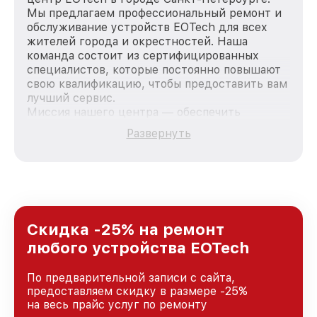
Мы предлагаем профессиональный ремонт и
обслуживание устройств EOTech для всех
жителей города и окрестностей. Наша
команда состоит из сертифицированных
специалистов, которые постоянно повышают
свою квалификацию, чтобы предоставить вам
лучший сервис.
Миссия нашего центра — обеспечить
качественный и доступный ремонт для
Развернуть
каждого пользователя продукции EOTech, вне
зависимости от сложности поломки. Мы
стремимся к тому, чтобы каждый клиент был
удовлетворен скоростью и качеством
предоставляемых услуг. Наша цель — стать
лучшим сервисным центром EOTech в городе
Санкт-Петербурге, постоянно повышая
Скидка -25% на ремонт
уровень доверия и лояльности наших
любого устройства EOTech
клиентов.
По предварительной записи с сайта,
предоставляем скидку в размере -25%
на весь прайс услуг по ремонту