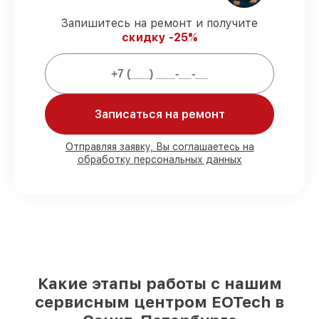
ремонта защищены сервисной
гарантией.
Запишитесь на ремонт и получите
скидку -25%
Мы гарантируем:
80%
ремонтов проводим в присутствии
клиента
Записаться на ремонт
90%
запчастей EOTech готовы к
установке в Санкт-Петербурге,
Отправляя заявку, Вы соглашаетесь на
остальные доставляются быстро
обработку персональных данных
Оригинальные комплектующие
EOTech и качественные аналоги
– под
любые запросы
85%
починок выполняются в тот же день,
после приёма оптического прицела
Какие этапы работы с нашим
сервисным центром EOTech в