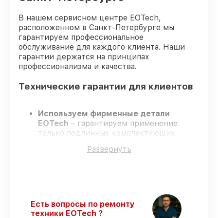
В нашем сервисном центре EOTech,
расположенном в Санкт-Петербурге мы
гарантируем профессиональное
обслуживание для каждого клиента. Наши
гарантии держатся на принципах
профессионализма и качества.
Технические гарантии для клиентов
Используем фирменные детали
EOTech
– гарантируем применение
только подлинных комплектующих.
Сертифицированные мастера
–
Развернуть
проходят жёсткий контроль знаний и
навыков, что обеспечивает надёжную
работу устройства после ремонта.
Всегда выполняем ремонт вовремя
–
ремонт оптического прицела EOTech 1-
10x28 FFP в оговоренные сроки.
Есть вопросы по ремонту
Официальная гарантия
– все все виды
техники EOTech ?