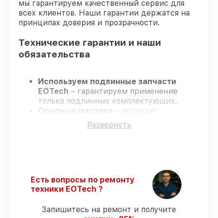
мы гарантируем качественный сервис для
всех клиентов. Наши гарантии держатся на
принципах доверия и прозрачности.
Технические гарантии и наши
обязательства
Используем подлинные запчасти
EOTech
– гарантируем применение
только подлинных комплектующих.
Опытные мастера
– проходят
постоянное обучение, что подтверждает
Развернуть
уровень их профессионализма.
Заканчиваем ремонт в четко
оговоренные сроки
– ремонт
оптического прицела EOTech 1-8x24 SFP
без задержек.
Гарантийное сопровождение
– все
Есть вопросы по ремонту
ремонтные услуги и комплектующие
техники EOTech ?
защищены сервисной гарантией.
Запишитесь на ремонт и получите