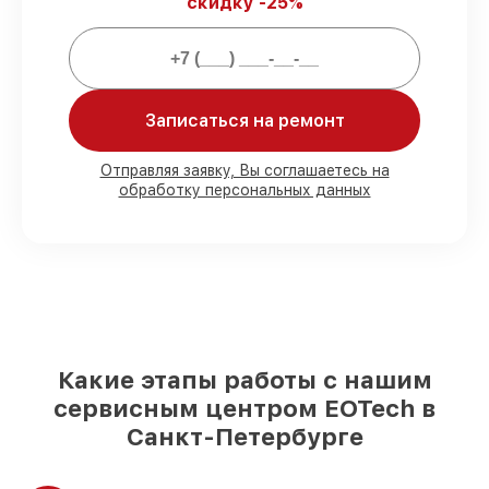
скидку -25%
Мы гарантируем:
80%
заказов закрываем с возможностью
личного присутствия владельца
Записаться на ремонт
90%
запчастей EOTech готовы к
установке в Санкт-Петербурге,
остальные доставляются быстро
Отправляя заявку, Вы соглашаетесь на
Подлинные запчасти EOTech и
обработку персональных данных
надёжные аналоги
– для разного
бюджета
85%
ремонтов выполняются в тот же
день, если мастер приступает к ремонту
сразу
Какие этапы работы с нашим
сервисным центром EOTech в
Санкт-Петербурге