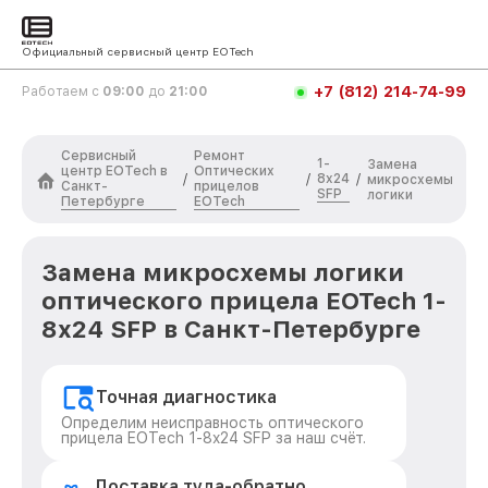
Официальный сервисный центр EOTech
+7 (812) 214-74-99
Работаем с
09:00
до
21:00
Сервисный
Ремонт
1-
Замена
центр EOTech в
Оптических
8x24
/
/
/
микросхемы
Санкт-
прицелов
SFP
логики
Петербурге
EOTech
Замена микросхемы логики
оптического прицела EOTech 1-
8x24 SFP в Санкт-Петербурге
Точная диагностика
Определим неисправность оптического
прицела EOTech 1-8x24 SFP за наш счёт.
Доставка туда-обратно