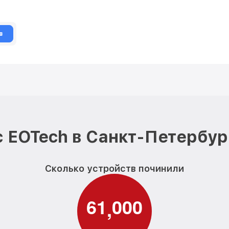
в
 EOTech в Санкт-Петербур
Сколько устройств починили
6
1
0
0
0
,