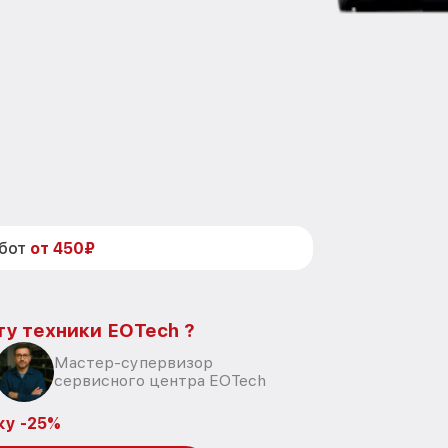
абот
от 450₽
ту техники EOTech ?
Мастер-супервизор
сервисного центра EOTech
ку -25%