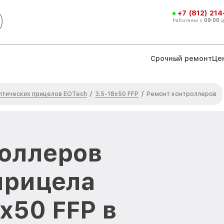
+7 (812) 21
Работаем с
09:00
Срочный ремонт
Це
птических прицелов EOTech
3.5-18x50 FFP
/
/
Ремонт контроллеров
оллеров
прицела
x50 FFP в