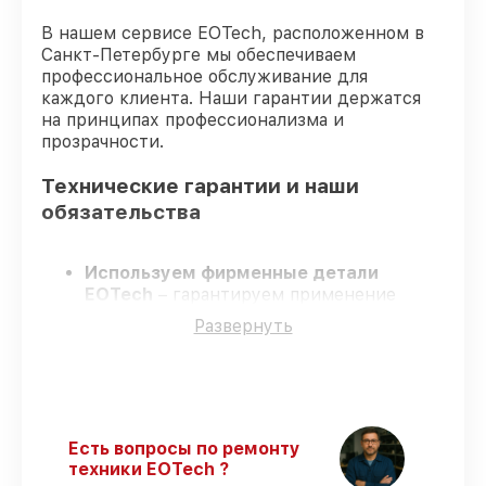
В нашем сервисе EOTech, расположенном в
Санкт-Петербурге мы обеспечиваем
профессиональное обслуживание для
каждого клиента. Наши гарантии держатся
на принципах профессионализма и
прозрачности.
Технические гарантии и наши
обязательства
Используем фирменные детали
EOTech
– гарантируем применение
только качественных комплектующих.
Развернуть
Квалифицированные мастера
–
проходят жёсткий контроль знаний и
навыков, что гарантирует качество
выполняемых работ.
Заканчиваем ремонт в четко
оговоренные сроки
– ремонт
Есть вопросы по ремонту
оптического прицела EOTech 3.5-18x50
техники EOTech ?