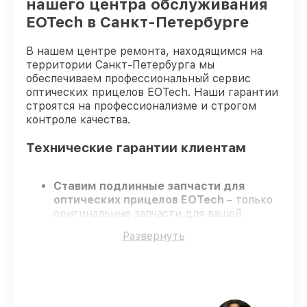
нашего центра обслуживания
EOTech в Санкт-Петербурге
В нашем центре ремонта, находящимся на
территории Санкт-Петербурга мы
обеспечиваем профессиональный сервис
оптических прицелов EOTech. Наши гарантии
строятся на профессионализме и строгом
контроле качества.
Технические гарантии клиентам
Ставим подлинные запчасти для
оптических прицелов EOTech
– только
оригинальные запчасти для вашей
техники.
Развернуть
Сертифицированные специалисты
–
проходят регулярное обучение, что
гарантирует высокий уровень сервиса.
Соблюдаем сроки
– ремонт оптических
прицелов EOTech в оговоренные сроки.